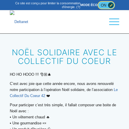
Ce site est conçu pour limiter la consommation
ON
MODE ÉCO
d'énergie.
(?)
NOËL SOLIDAIRE AVEC LE
COLLECTIF DU COEUR
HO HO HOOO !!! 🎅🏼🎄
C’est avec joie que cette année encore, nous avons renouvelé
notre participation à l’opération Noël solidaire, de l’association
Le
Collectif Du Coeur 42
❤️
Pour participer c’est très simple, il fallait composer une boite de
Noël avec :
• Un vêtement chaud 🔥
• Une gourmandise 🍬