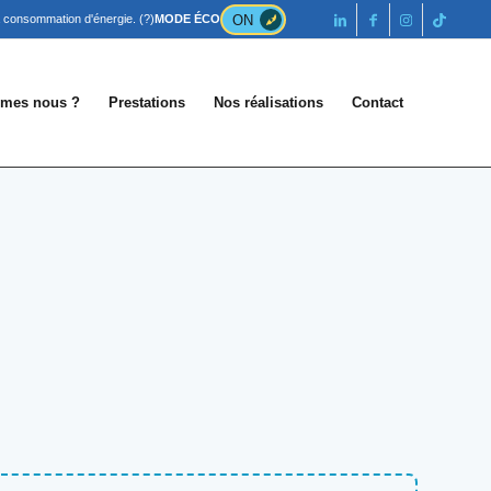
ON
la consommation d'énergie.
(?)
MODE ÉCO
mes nous ?
Prestations
Nos réalisations
Contact