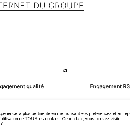
NTERNET DU GROUPE
gagement qualité
Engagement R
expérience la plus pertinente en mémorisant vos préférences et en rép
6 Impasse Côte Thiollière
l'utilisation de TOUS les cookies. Cependant, vous pouvez visiter
42100 Saint-Etienne
lé.
04 77 49 67 67