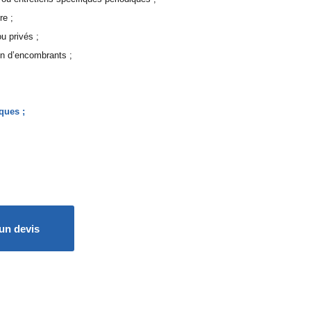
re ;
u privés ;
on d’encombrants ;
ques ;
un devis