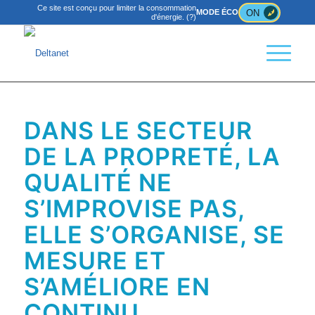
Ce site est conçu pour limiter la consommation
ON
MODE ÉCO
d'énergie.
(?)
DANS LE SECTEUR
DE LA PROPRETÉ, LA
QUALITÉ NE
S’IMPROVISE PAS,
ELLE S’ORGANISE, SE
MESURE ET
S’AMÉLIORE EN
CONTINU